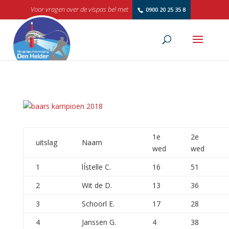
Voor vragen over de vispas bel met
0900 20 25 35 8
1e
2e
uitslag
Naam
wed
wed
1
lÍstelle C.
16
51
2
Wit de D.
13
36
3
Schoorl E.
17
28
4
Janssen G.
4
38