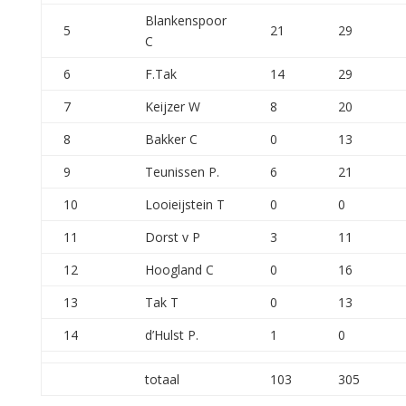
Blankenspoor
5
21
29
C
6
F.Tak
14
29
7
Keijzer W
8
20
8
Bakker C
0
13
9
Teunissen P.
6
21
10
Looieijstein T
0
0
11
Dorst v P
3
11
12
Hoogland C
0
16
13
Tak T
0
13
14
d’Hulst P.
1
0
totaal
103
305