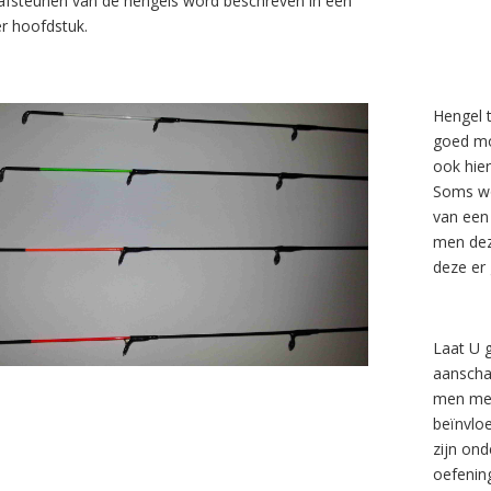
afsteunen van de hengels word beschreven in een
r hoofdstuk.
Hengel 
goed mo
ook hie
Soms wo
van een 
men dez
deze er 
Laat U 
aanscha
men met
beïnvlo
zijn on
oefening