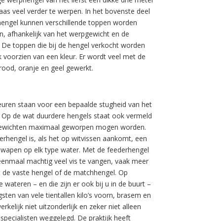
aas veel verder te werpen. In het bovenste deel
hengel kunnen verschillende toppen worden
n, afhankelijk van het werpgewicht en de
e. De toppen die bij de hengel verkocht worden
k voorzien van een kleur. Er wordt veel met de
rood, oranje en geel gewerkt.
euren staan voor een bepaalde stugheid van het
. Op de wat duurdere hengels staat ook vermeld
ewichten maximaal geworpen mogen worden.
erhengel is, als het op witvissen aankomt, een
k wapen op elk type water. Met de feederhengel
 eenmaal machtig veel vis te vangen, vaak meer
 de vaste hengel of de matchhengel. Op
 wateren – en die zijn er ook bij u in de buurt –
gsten van vele tientallen kilo’s voorn, brasem en
werkelijk niet uitzonderlijk en zeker niet alleen
specialisten weggelegd. De praktijk heeft