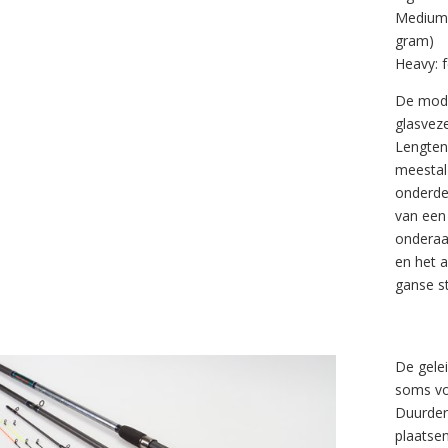
Medium:
gram)
Heavy: 
De mode
glasvez
Lengten
meestal
onderde
van een 
onderaa
en het a
ganse s
De gele
soms voo
Duurdere
plaatse