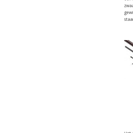
zwaa
gewi
staa