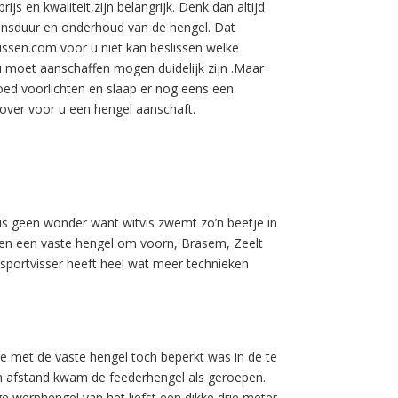
rijs en kwaliteit,zijn belangrijk. Denk dan altijd
ensduur en onderhoud van de hengel. Dat
issen.com voor u niet kan beslissen welke
u moet aanschaffen mogen duidelijk zijn .Maar
oed voorlichten en slaap er nog eens een
 over voor u een hengel aanschaft.
t is geen wonder want witvis zwemt zo’n beetje in
lleen een vaste hengel om voorn, Brasem, Zeelt
sportvisser heeft heel wat meer technieken
e met de vaste hengel toch beperkt was in de te
n afstand kwam de feederhengel als geroepen.
e werphengel van het liefst een dikke drie meter