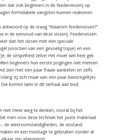
en dat ook beginners in de feedervisserij op
agen formidabele vangsten kunnen realiseren.
 antwoord op de vraag “Waarom feedervissen?”
e in de eenvoud van deze visserij. Feedervissen
meer dan het vissen met een speciale
gel (voorzien van een gevoelig topje) en een
je; de simpelheid zelve! Het moet wel heel gek
willen beginners hun eerste pogingen niet meteen
nd zien met een paar fraaie aanbeten en zelfs
Zolang zij zich maar aan een paar basisregeltjes
Die komen later in dit verhaal aan bod.
n niet meer weg te denken, vooral bij het
 dat men voor deze techniek het juiste materiaal
 , de weersomstandigheden, de visstand.
te maken en een montage te gebruiken zonder al
p elkaar zijn afgestemd.