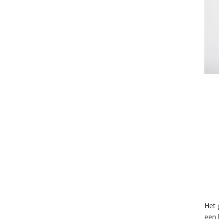
Het 
een 