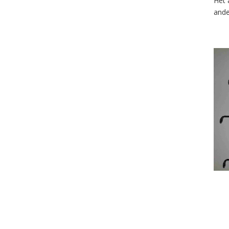
Het 
ande