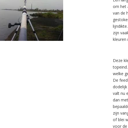
om het 
van de 
gestoke
lijndikt
zijn vaa
kleuren 
Deze kl
topeind
welke g
De feed
dodelij
valt nu
dan met
bepaalde
zijn van
of blei 
voor de 