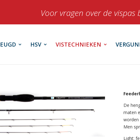
Voor vragen over de vispas 
JEUGD
HSV
VISTECHNIEKEN
VERGUN
Feeder
De henge
maten e
worden 
Men spr
Light: f