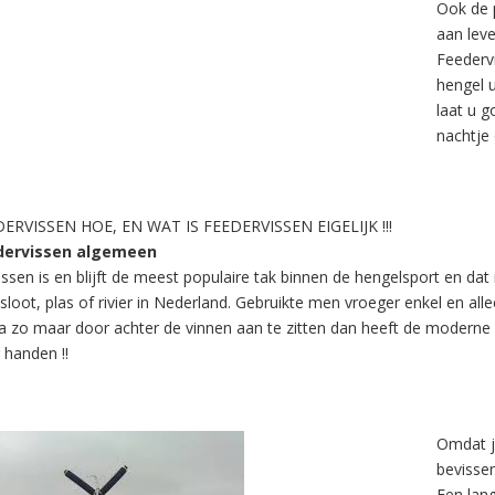
Ook de p
aan lev
Feederv
hengel 
laat u g
nachtje
ERVISSEN HOE, EN WAT IS FEEDERVISSEN EIGELIJK !!!
dervissen algemeen
issen is en blijft de meest populaire tak binnen de hengelsport en da
 sloot, plas of rivier in Nederland. Gebruikte men vroeger enkel en a
a zo maar door achter de vinnen aan te zitten dan heeft de moderne 
 handen !!
Omdat j
bevisse
Een lang