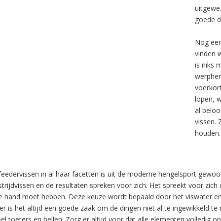
uitgewez
goede d
Nog een
vinden w
is niks 
werphen
voerkorf
lopen, 
al beloo
vissen. 
houden. 
feedervissen in al haar facetten is uit de moderne hengelsport gewoo
trijdvissen en de resultaten spreken voor zich. Het spreekt voor zich
de hand moet hebben. Deze keuze wordt bepaald door het viswater en
er is het altijd een goede zaak om de dingen niet al te ingewikkeld 
eel toeters en bellen. Zorg er altijd voor dat alle elementen volledig o