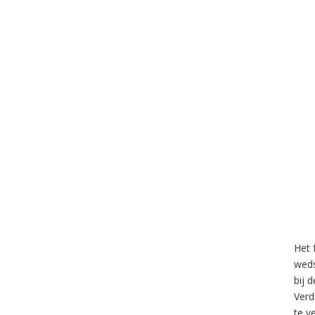
Het 
weds
bij 
Verd
te v