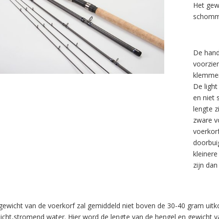
Het gew
schomme
De hand
voorzie
klemmen
De light
en niet
lengte 
zware v
voerkorf
doorbui
kleinere
zijn dan
gewicht van de voerkorf zal gemiddeld niet boven de 30-40 gram ui
licht,stromend water. Hier word de lengte van de hengel en gewicht v