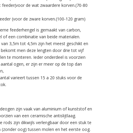
 feeder(voor de wat zwaardere korven.(70-80
feeder (voor de zware korven.(100-120 gram)
rne feederhengel is gemaakt van carbon,
el of een combinatie van beide materialen.
 van 3,5m tot 4,5m zijn het meest geschikt en
 bekomt men deze lengten door drie tot vijf
len te monteren. Ieder onderdeel is voorzien
aantal ogen, er zijn er meer op de top dan
n,
antal varieert tussen 15 a 20 stuks voor de
tok.
ideogen zijn vaak van aluminium of kunststof en
rzien van een ceramische antislijtlaag.
 rods zijn dikwijls verlengbaar door een stuk te
n (zonder oog) tussen molen en het eerste oog.