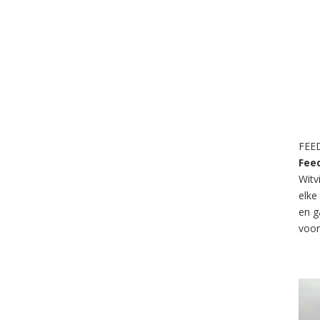
FEED
Fee
Witv
elke
en g
voor