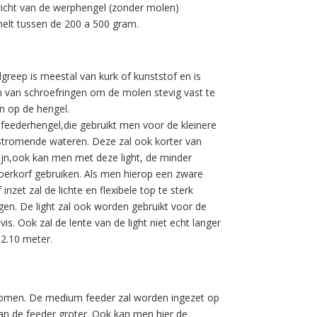
icht van de werphengel (zonder molen)
lt tussen de 200 a 500 gram.
greep is meestal van kurk of kunststof en is
n van schroefringen om de molen stevig vast te
 op de hengel.
 feederhengel,die gebruikt men voor de kleinere
 stromende wateren. Deze zal ook korter van
zijn,ook kan men met deze light, de minder
oerkorf gebruiken. Als men hierop een zware
 inzet zal de lichte en flexibele top te sterk
gen. De light zal ook worden gebruikt voor de
 vis. Ook zal de lente van de light niet echt langer
 2.10 meter.
tkomen. De medium feeder zal worden ingezet op
an de feeder groter. Ook kan men hier de