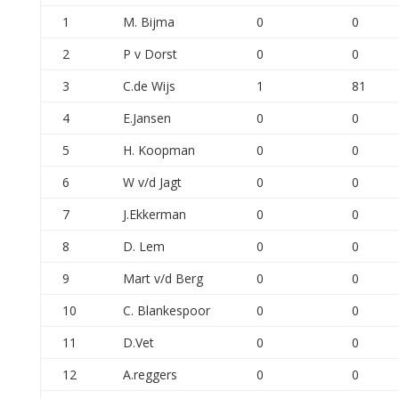
1
M. Bijma
0
0
2
P v Dorst
0
0
3
C.de Wijs
1
81
4
E.Jansen
0
0
5
H. Koopman
0
0
6
W v/d Jagt
0
0
7
J.Ekkerman
0
0
8
D. Lem
0
0
9
Mart v/d Berg
0
0
10
C. Blankespoor
0
0
11
D.Vet
0
0
12
A.reggers
0
0