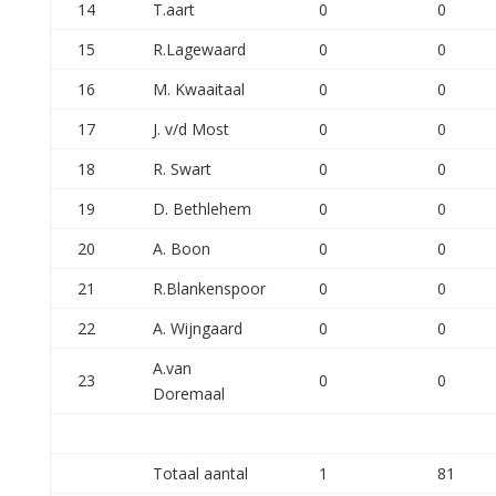
14
T.aart
0
0
15
R.Lagewaard
0
0
16
M. Kwaaitaal
0
0
17
J. v/d Most
0
0
18
R. Swart
0
0
19
D. Bethlehem
0
0
20
A. Boon
0
0
21
R.Blankenspoor
0
0
22
A. Wijngaard
0
0
A.van
23
0
0
Doremaal
Totaal aantal
1
81