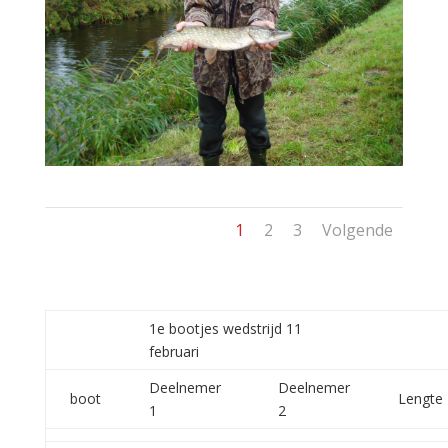
1
2
3
Volgende
1e bootjes wedstrijd 11
februari
Deelnemer
Deelnemer
boot
Lengte
1
2