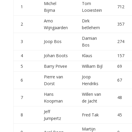
Michel
Tom
1
712
Bijma
Looiestein
Arno
Dirk
2
357
Wijngaarden
betlehem
Damian
3
Joop Bos
274
Bos
4
Johan Boots
Klaus
157
5
Barry Privee
William Bijl
69
Pierre van
Joop
6
67
Dorst
Hendriks
Hans
Willen van
7
48
Koopman
de Jacht
Jeff
8
Fred Tak
45
Jumpertz
Martijn