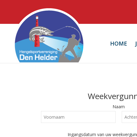
HOME
Weekvergunn
Email
Naam
Address
*
Ingangsdatum van uw weekvergunn