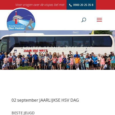
Voor vragen over de vispas bel met
0900 20 25 35 8
ACHTER GROND AFBEELDING
02 september JAARLIJKSE HSV DAG
BESTE JEUGD