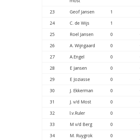
most
23
Geof Jansen
1
24
C. de Wijs
1
25
Roel Jansen
0
26
A. Wijngaard
0
27
A.Engel
0
28
E Jansen
0
29
E Joziasse
0
30
J. Ekkerman
0
31
J. v/d Most
0
32
l.v.Ruler
0
33
M v/d Berg
0
34
M. Ruygrok
0