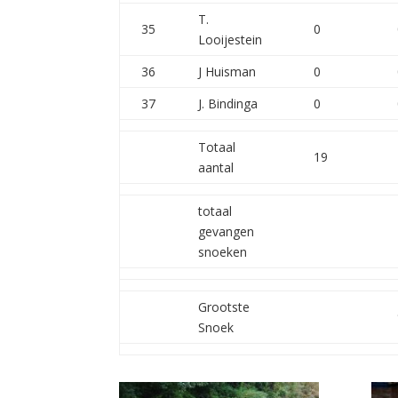
T.
35
0
Looijestein
36
J Huisman
0
37
J. Bindinga
0
Totaal
19
aantal
totaal
gevangen
snoeken
Grootste
Snoek