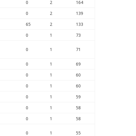
0
2
164
0
2
139
65
2
133
0
1
73
0
1
71
0
1
69
0
1
60
0
1
60
0
1
59
0
1
58
0
1
58
0
1
55