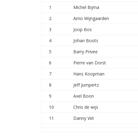
1
Michel Bijma
2
Arno Wijngaarden
3
Joop Bos
4
Johan Boots
5
Barry Privee
6
Pierre van Dorst
7
Hans Koopman
8
Jeff Jumpertz
9
Axel Boon
10
Chris de wijs
11
Danny Vet