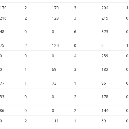
170
2
170
3
204
1
216
2
129
3
215
0
48
0
0
6
373
0
75
2
124
0
0
1
0
0
0
4
259
0
0
1
69
3
182
0
77
1
73
1
86
0
53
0
0
2
178
0
86
0
0
2
144
0
0
2
111
1
69
0