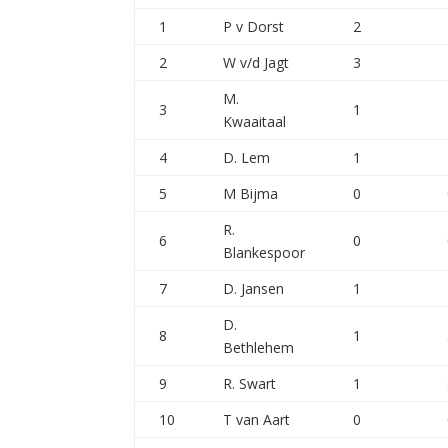
1
P v Dorst
2
2
W v/d Jagt
3
M.
3
1
Kwaaitaal
4
D. Lem
1
5
M Bijma
0
R.
6
0
Blankespoor
7
D. Jansen
1
D.
8
1
Bethlehem
9
R. Swart
1
10
T van Aart
0