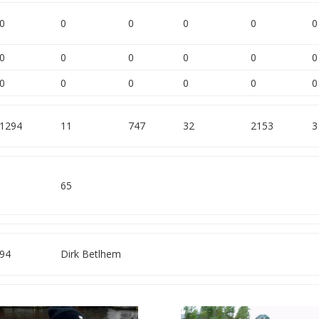
0
0
0
0
0
0
0
0
0
0
0
0
0
0
0
0
0
0
1294
11
747
32
2153
3
65
94
Dirk Betlhem