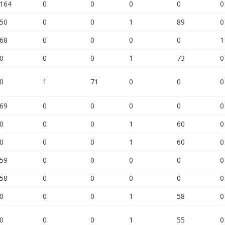
164
0
0
0
0
0
50
0
0
1
89
0
68
0
0
0
0
1
0
0
0
1
73
0
0
1
71
0
0
0
69
0
0
0
0
0
0
0
0
1
60
0
0
0
0
1
60
0
59
0
0
0
0
0
58
0
0
0
0
0
0
0
0
1
58
0
0
0
0
1
55
0