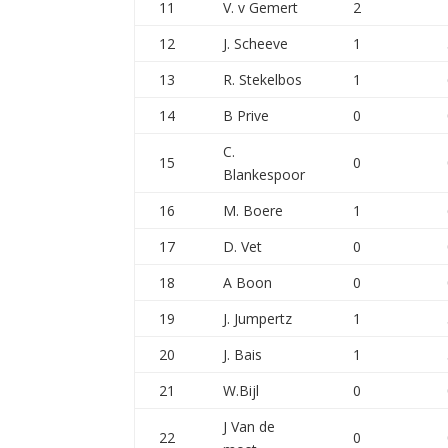
11
V. v Gemert
2
12
J. Scheeve
1
13
R. Stekelbos
1
14
B Prive
0
C.
15
0
Blankespoor
16
M. Boere
1
17
D. Vet
0
18
A Boon
0
19
J. Jumpertz
1
20
J. Bais
1
21
W.Bijl
0
J Van de
22
0