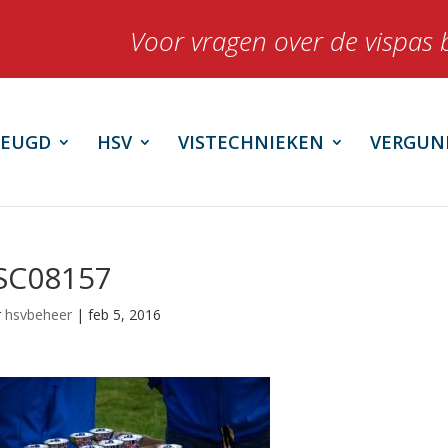
Voor vragen over de vispas 
JEUGD
HSV
VISTECHNIEKEN
VERGUN
SC08157
r
hsvbeheer
|
feb 5, 2016