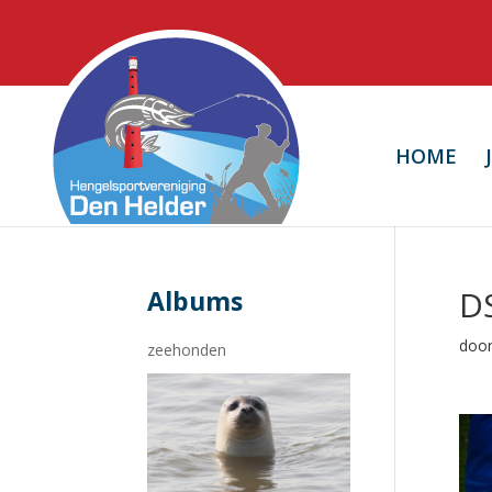
HOME
D
Albums
doo
zeehonden