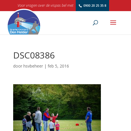
Voor vragen over de vispas bel met
0900 20 25 35 8
DSC08386
door
hsvbeheer
|
feb 5, 2016