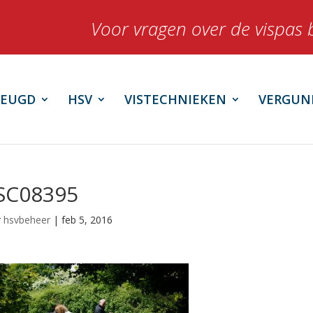
Voor vragen over de vispas 
JEUGD
HSV
VISTECHNIEKEN
VERGUN
SC08395
r
hsvbeheer
|
feb 5, 2016