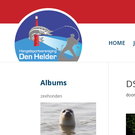
HOME
D
Albums
doo
zeehonden