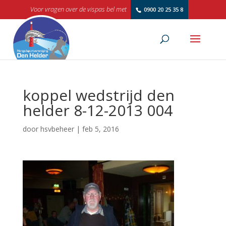
Voor vragen over de vispas bel met
0900 20 25 35 8
koppel wedstrijd den
helder 8-12-2013 004
door
hsvbeheer
|
feb 5, 2016