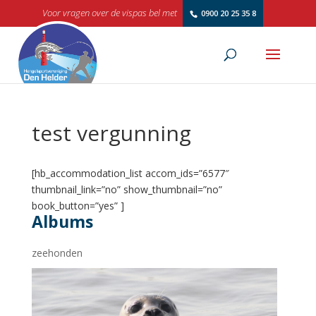
Voor vragen over de vispas bel met
0900 20 25 35 8
test vergunning
[hb_accommodation_list accom_ids=”6577″
thumbnail_link=”no” show_thumbnail=”no”
book_button=”yes” ]
Albums
zeehonden