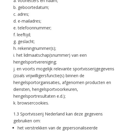
a. voorletters en naam;
b. geboortedatum;
c. adres;
d. e-mailadres;
e. telefoonnummer;
f. leeftijd;
g. geslacht;
h. rekeningnummer(s);
i. het lidmaatschap(snummer) van een
hengelsportvereniging;
j. en voorts mogelijk relevante sportvisserijgegevens
(zoals vrijwilligersfunctie(s) binnen de
hengelsportorganisaties, afgenomen producten en
diensten, hengelsportvoorkeuren,
hengelsportresultaten e.d.);
k. browsercookies.
1.3 Sportvisserij Nederland kan deze gegevens
gebruiken om:
het verstrekken van de gepersonaliseerde